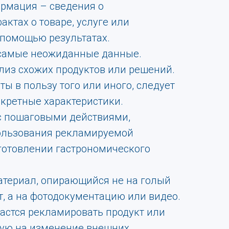
рмация – сведения о
ктах о товаре, услуге или
 помощью результатах.
 самые неожиданные данные.
лиз схожих продуктов или решений.
ы в пользу того или иного, следует
нкретные характеристики.
 с пошаговыми действиями,
ользования рекламируемой
готовлении гастрономического
териал, опирающийся не на голый
т, а на фотодокументацию или видео.
дастся рекламировать продукт или
ную на изменение внешних