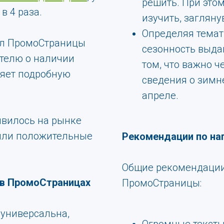
решить. При это
в 4 раза.
изучить, загляну
Определяя темати
нал ПромоСтраницы
сезонность выда
ателю о наличии
том, что важно ч
ляет подробную
сведения о зимн
апреле.
явилось на рынке
или положительные
Рекомендации по на
Общие рекомендации
 в ПромоСтраницах
ПромоСтраницы:
универсальна,