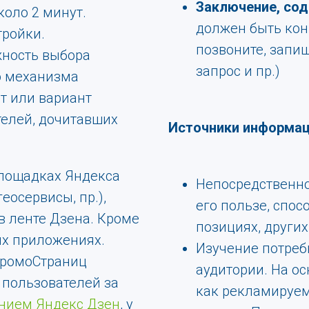
Заключение, со
оло 2 минут.
должен быть кон
тройки.
позвоните, запиш
жность выбора
запрос и пр.)
о механизма
т или вариант
телей, дочитавших
Источники информац
площадках Яндекса
Непосредственно
еосервисы, пр.),
его пользе, спо
в ленте Дзена. Кроме
позициях, других
ых приложениях.
Изучение потреб
 ПромоСтраниц
аудитории. На ос
 пользователей за
как рекламируем
нием Яндекс Дзен
, у