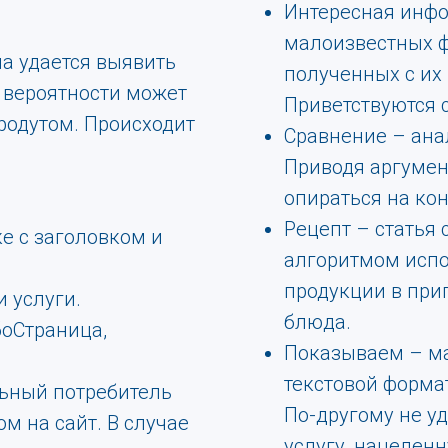
Интересная инфо
малоизвестных фа
а удается выявить
полученных с их
 вероятности может
Приветствуются
родутом. Происходит
Сравнение – ана
Приводя аргумент
опираться на ко
Рецепт – статья
е с заголовком и
алгоритмом исп
продукции в при
 услуги.
блюда.
боСтраница,
Показываем – ма
текстовой форма
льный потребитель
По-другому не у
ом на сайт. В случае
услугу, нацелен