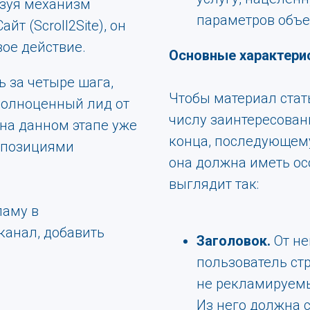
ьзуя механизм
параметров объе
т (Scroll2Site), он
вое действие.
Основные характери
 за четыре шага,
Чтобы материал стат
полноценный лид от
числу заинтересован
 на данном этапе уже
конца, последующему
 позициями
она должна иметь ос
выглядит так:
ламу в
канал, добавить
Заголовок.
От не
пользователь ст
не рекламируемы
Из него должна 