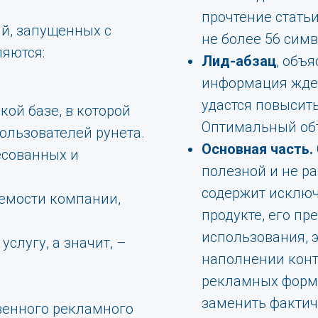
прочтение стать
й, запущенных с
не более 56 симв
яются:
Лид-абзац
, объ
информация ждет
удастся повысит
кой базе, в которой
Оптимальный объ
ользователей рунета.
Основная часть.
есованных и
полезной и не р
содержит исклю
емости компании,
продукте, его пр
использования, 
услугу, а значит, –
наполнении конт
рекламных форм
заменить факти
венного рекламного