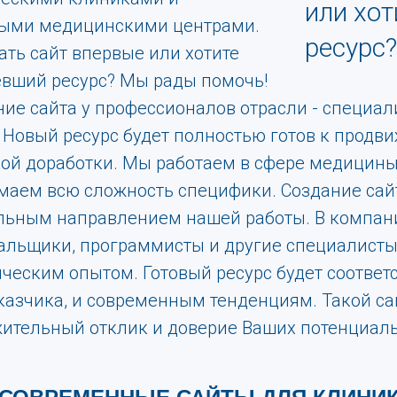
или хо
ыми медицинскими центрами.
ресурс
ть сайт впервые или хотите
евший ресурс? Мы рады помочь!
ние сайта у профессионалов отрасли - специа
овый ресурс будет полностью готов к продв
кой доработки. Мы работаем в сфере медицины
маем всю сложность специфики. Создание сай
льным направлением нашей работы. В компан
тальщики, программисты и другие специалист
еским опытом. Готовый ресурс будет соответс
казчика, и современным тенденциям. Такой са
ительный отклик и доверие Ваших потенциаль