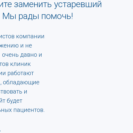
тите заменить устаревший
? Мы рады помочь!
листов компании
ижению и не
 очень давно и
тов клиник
ии работают
ы, обладающие
твовать и
йт будет
ных пациентов.